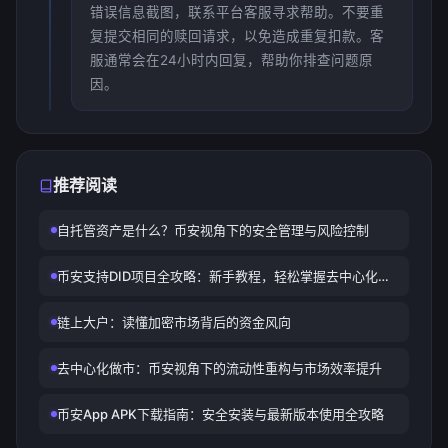
错误信息截图，联系平台客服寻求帮助。不要重
复提交相同的赎回请求，以免造成重复扣款。客
服通常会在24小时内回复，帮助你排查问题原
因。
推荐阅读
自托管资产是什么？币安视角下的安全管理与风险控制
币安支持DID项目全攻略：新手教程，轻松掌握去中心化身
份投资与应用 币安支持DID项目全攻略：新手教程，轻松掌
握去中心化身份投资与应用 在Web3时代，去中心化身份
链上大户：读懂加密市场背后的资金风向
（DID）已成为区块链生态的核心基础设施。币安支持DID
项目，通过Square平台、Launchpad和Smart Chain等工
去中心化做市：币安视角下的流动性重构与市场效率提升
具，为用户提供一站式参与入口。本教程将手把手指导你从
入门到实战，帮你抓住DID项目的投资与应用机遇。
币安App APK下载指南：安全安装与最新版本使用全攻略