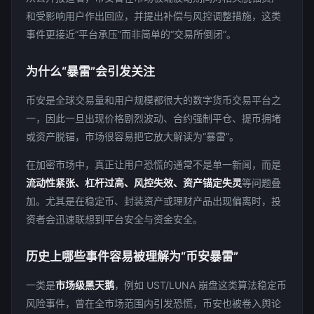
和受影响用户作出回应，并提出补偿与风控调整措施，这类
事件更接近“平台承压”而非简单的“交易所倒闭”。
为什么“暴雷”会引发关注
币安是全球交易量和用户规模都很大的数字货币交易平台之
一，因此一旦出现价格剧烈波动、合约强制平仓、提币拥堵
或资产脱锚，市场很容易把它放大解读为“暴雷”。
在加密市场中，真正让用户恐慌的通常不是单一新闻，而是
流动性紧张、杠杆过高、风控失效、资产锚定失灵
等问题叠
加。尤其是在稳定币、封装资产或理财产品出现偏离时，投
资者会迅速联想到平台安全与资金安全。
历史上哪些事件容易被理解为“币安暴雷”
一类是
市场级黑天鹅
，例如 UST/LUNA 崩盘这类算法稳定币
风险事件，曾在全市场范围内引发恐慌，币安也被卷入舆论