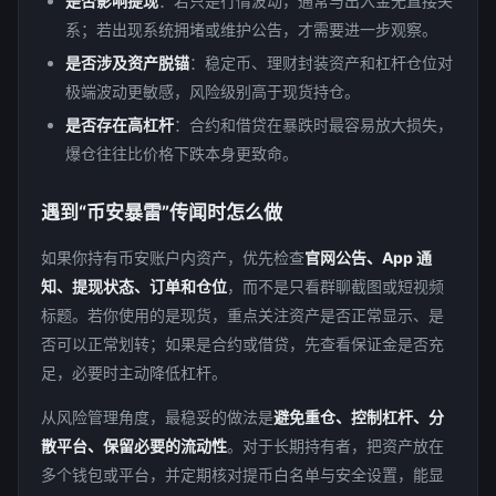
是否影响提现
：若只是行情波动，通常与出入金无直接关
系；若出现系统拥堵或维护公告，才需要进一步观察。
是否涉及资产脱锚
：稳定币、理财封装资产和杠杆仓位对
极端波动更敏感，风险级别高于现货持仓。
是否存在高杠杆
：合约和借贷在暴跌时最容易放大损失，
爆仓往往比价格下跌本身更致命。
遇到“币安暴雷”传闻时怎么做
如果你持有币安账户内资产，优先检查
官网公告、App 通
知、提现状态、订单和仓位
，而不是只看群聊截图或短视频
标题。若你使用的是现货，重点关注资产是否正常显示、是
否可以正常划转；如果是合约或借贷，先查看保证金是否充
足，必要时主动降低杠杆。
从风险管理角度，最稳妥的做法是
避免重仓、控制杠杆、分
散平台、保留必要的流动性
。对于长期持有者，把资产放在
多个钱包或平台，并定期核对提币白名单与安全设置，能显