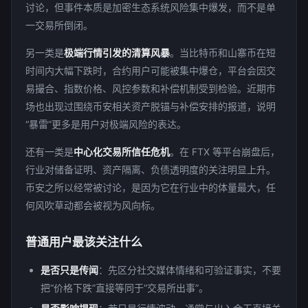
讨论，但事件本质是加密生态系统风险集中爆发，而不是单
一交易所倒闭。
另一类是
极端行情引发的清算风暴
。当比特币和山寨币在短
时间内大幅下跌时，合约用户可能被集中爆仓，平台会因交
易撮合、指数价格、风控参数和补偿机制受到检验。近期市
场也出现过围绕币安相关资产脱锚与补偿安排的报道，说明
“暴雷”更多是用户对极端风险的表达。
还有一类是
中心化交易所信任危机
。在 FTX 等平台崩盘后，
行业对储备证明、资产隔离、负债透明度的关注明显上升。
币安之所以经常被讨论，是因为它在行业中的体量最大，任
何风吹草动都会被视为风向标。
普通用户最该关注什么
是否只是传闻
：先区分社交媒体情绪和可验证事实，不要
把“价格下跌”直接等同于“交易所出事”。