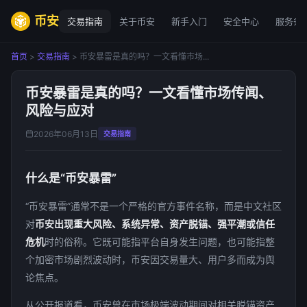
币安
交易指南
关于币安
新手入门
安全中心
服务条
首页
>
交易指南
> 币安暴雷是真的吗？一文看懂市场...
币安暴雷是真的吗？一文看懂市场传闻、
风险与应对
2026年06月13日
交易指南
什么是“币安暴雷”
“币安暴雷”通常不是一个严格的官方事件名称，而是中文社区
对
币安出现重大风险、系统异常、资产脱锚、强平潮或信任
危机
时的俗称。它既可能指平台自身发生问题，也可能指整
个加密市场剧烈波动时，币安因交易量大、用户多而成为舆
论焦点。
从公开报道看，币安曾在市场极端波动期间对相关脱锚资产