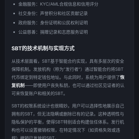
金融服务：KYC/AML合规信息和信用评分
社交身份：声誉积分和社区贡献记录
政府服务：身份证明和公民权利证明
公益慈善：捐赠记录和志愿服务证明
SBT的技术机制与实现方式
从技术层面看，SBT基于智能合约实现，具有多层次的安全
保障机制。发放机构（称为"发行者"）通过智能合约将SBT
代币绑定到特定钱包地址。与此同时，系统为用户提供了
恢
复机制
——即使用户丧失私钥，也可以通过社区见证者的认
可来恢复账户和相关的SBT。
SBT的权限系统设计也很精妙。用户可以选择性地展示自己
拥有的SBT，但无法隐瞒或删除已有的记录。这种透明性与
隐私保护的平衡，使得SBT特别适合构建信任体系。发行机
构也可以设置撤销权限，在特定情况下（如资格失效或违
规）撤销已发放的SBT。