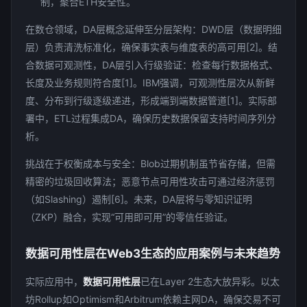
制，聚合ETH安全性。
在数仓领域，DA层概念延伸至分层架构：DWD层（数据明细
层）负责清洗标准化，确保事实表与维度表的高可用[2]。结
合数据可观测性，DA层引入行级验证：检查每行数据格式、
长度及业务规则符合度[1]。IBM强调，可观测性层次从新鲜
度、分布到行级逐级递进，形成端到端数据管道[1]。实际部
署中，ETL过程集成DA，确保历史数据保留支持时间序列分
析。
挑战在于权衡成本与安全：Blob过期机制虽节省存储，但需
精密的垃圾回收算法；恶意节点可用性攻击可通过经济惩罚
（如Slashing）遏制[6]。未来，DA层将与零知识证明
（ZKP）融合，实现“可用即可用”的零信任验证。
数据可用性层在Web3生态的应用案例与未来趋势
实际应用中，
数据可用性层
已在Layer 2生态大放异彩。以太
坊Rollup如Optimism和Arbitrum依赖主网DA，确保交易不可