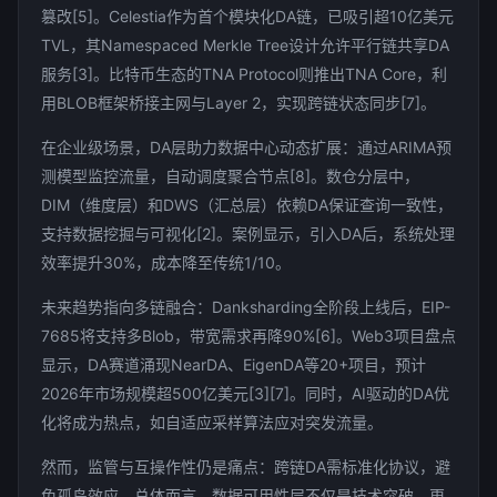
篡改[5]。Celestia作为首个模块化DA链，已吸引超10亿美元
TVL，其Namespaced Merkle Tree设计允许平行链共享DA
服务[3]。比特币生态的TNA Protocol则推出TNA Core，利
用BLOB框架桥接主网与Layer 2，实现跨链状态同步[7]。
在企业级场景，DA层助力数据中心动态扩展：通过ARIMA预
测模型监控流量，自动调度聚合节点[8]。数仓分层中，
DIM（维度层）和DWS（汇总层）依赖DA保证查询一致性，
支持数据挖掘与可视化[2]。案例显示，引入DA后，系统处理
效率提升30%，成本降至传统1/10。
未来趋势指向多链融合：Danksharding全阶段上线后，EIP-
7685将支持多Blob，带宽需求再降90%[6]。Web3项目盘点
显示，DA赛道涌现NearDA、EigenDA等20+项目，预计
2026年市场规模超500亿美元[3][7]。同时，AI驱动的DA优
化将成为热点，如自适应采样算法应对突发流量。
然而，监管与互操作性仍是痛点：跨链DA需标准化协议，避
免孤岛效应。总体而言，数据可用性层不仅是技术突破，更