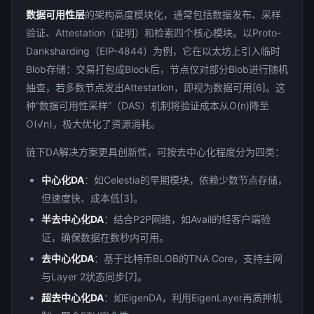
数据可用性层
的架构高度模块化，通常包括数据发布、采样
验证、Attestation（证明）和检索四个核心模块。以Proto-
Danksharding（EIP-4844）为例，它在以太坊上引入临时
Blob存储：交易打包成Block后，节点仅对部分Blob进行随机
抽查，若多数节点发出Attestation，即视为数据可用[6]。这
种“数据可用性采样”（DAS）机制将验证成本从O(n)降至
O(√n)，极大优化了资源消耗。
链下DA解决方案更具创新性，可按去中心化程度分为四类：
中心化DA
：如Celestia的早期模块，依赖少数节点存储，
但速度快、成本低[3]。
半去中心化DA
：结合P2P网络，如Avail的轻客户端验
证，确保数据在数秒内可用。
去中心化DA
：基于比特币BLOB的TNA Core，支持主网
与Layer 2状态同步[7]。
超去中心化DA
：如EigenDA，利用EigenLayer再质押机