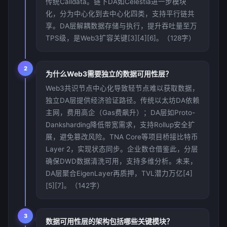
传统Calldata。链下DA如Celestia进一步模块
化，分为中心化到去中心化四类，支持平行链共
享。DA层解耦数据存储与执行，提升吞吐量至万
TPS级，是Web3扩容关键[3][4][6]。（128字）
2
为什么Web3需要独立的数据可用性层？
Web3共识节点中心化导致轻节点难以获取数据，
独立DA层提供经济验证路径。传统以太坊DA依赖
主网，费用高企（Gas费飙升）；DA层如Proto-
Danksharding降低带宽需求，支持Rollup安全扩
展，避免篡改风险。TNA Core等项目桥接比特币
Layer 2，实现状态同步。企业数仓借鉴此，分层
确保DWD数据清洗可用，支持多维分析。未来，
DA层聚合EigenLayer再质押，TVL潜力万亿[4]
[5][7]。（142字）
3
数据可用性层的架构包括哪些关键模块？