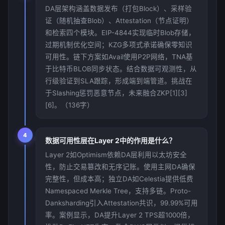
DA层架构涵盖数据发布（打包Block）、采样验
证（随机抽查Blob）、Attestation（节点证明）
和检索四个模块。EIP-4844实现临时Blob存储，
过期机制优化空间；KZG多项式承诺确保零知识
可用性。链下方案如Avail使用P2P网络，TNA基
于比特币BLOB同步状态。结合数据可观测性，从
行级验证到SLA跟踪，形成端到端管道。挑战在
于Slashing惩罚恶意节点，未来融合ZKP[1][3]
[6]。（136字）
4
数据可用性层在Layer 2中的作用是什么？
Layer 2如Optimism依赖DA层利用以太坊安全
性，防止交易篡改和无序记账。使用主网DA确保
完整性，但成本高；独立DA如Celestia提供低费
Namespaced Merkle Tree，支持多链。Proto-
Danksharding引入Attestation共识，99.99%可用
率。案例显示，DA提升Layer 2 TPS超1000倍，