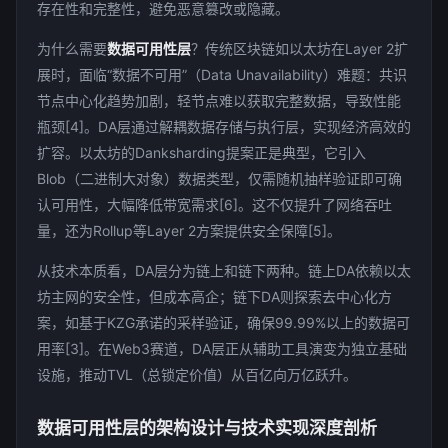
存在性和完整性，避免恶意篡改或隐藏。
为什么需要
数据可用性层
？传统区块链如以太坊在Layer 2扩
展时，面临“数据不可用”（Data Unavailability）难题：共识
节点中心化趋势加剧，轻节点难以获取完整数据，导致性能
瓶颈[4]。DA层通过解耦数据存储与执行层，实现经济高效的
扩容。以太坊的Danksharding提案正是典型，它引入
Blob（二进制大对象）数据类型，仅需随机抽样验证即可确
认可用性，大幅降低带宽需求[6]。这不仅提升了网络吞吐
量，还为Rollup等Layer 2方案提供安全保障[5]。
从技术本质看，DA层分为链上和链下两种。链上DA依赖以太
坊主网的安全性，但成本高企；链下DA则探索去中心化方
案，如基于KZG承诺的采样验证，确保99.99%以上的数据可
用率[3]。在Web3赛道，DA层正从辅助工具演变为独立基础
设施，推动TVL（总锁定价值）从百亿向万亿跃升。
数据可用性层的架构设计与技术实现深度剖析