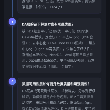
推动DeFi、NFT生态。数仓DWS层类似，提供标
准化接口[2][5]。（124字）
5
DA层的链下解决方案有哪些类型？
链下DA按去中心化分四类：中心化（如早期
Celestia模块，速度快）；半去中心化（P2P验
证）；去中心化（TNA Core BLOB框架）；超去
中心化（EigenDA再质押）。优势在于经济性，
存储成本降90%。NearDA、Avail等项目盘点显
示，2026市场超500亿。结合ARIMA预测，动态
扩展数据中心[3][7][8]。（118字）
6
数据可用性层如何提升数据质量和可观测性？
DA层集成可观测性层次：从新鲜度、分布到行级
验证，确保数据符合业务规则。IBM工具支持自
动监控、根因分析和SLA跟踪，推动DataOps。
数仓DWD层清洗标准化，DIM维度共享，支持时