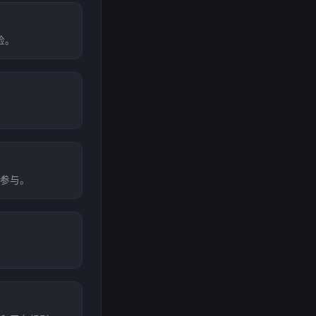
险。
参与。