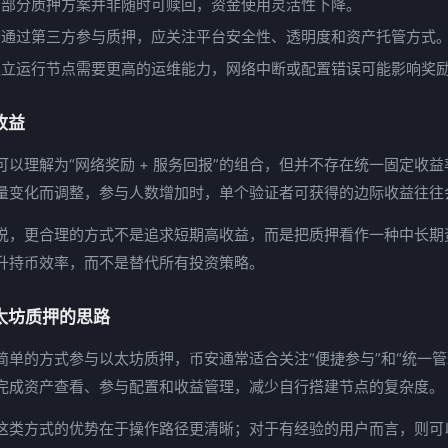
：部分质押方案并非随时可赎回，资金使用灵活性下降。
若通过第三方参与质押，应关注平台安全性、透明度和资产托管方式
独立运行节点需要更高的运维能力，网络中断或配置错误可能影响奖
收益
可以理解为“网络奖励 + 服务回报”的组合，但并不存在统一固定收
量变化而调整，参与人数增加时，单个验证者可获得的边际收益往往
说，更合理的方式不是追求短期高收益，而是把质押看作一种中长期
升持币效率，而不是替代所有投资策略。
太坊质押的思路
简单的方式参与以太坊质押，币安通常适合关注“便捷参与”和“统一管
完成资产查看、参与配置和收益管理，减少自行搭建节点的复杂度。
这类方式的优势在于操作路径更清晰；对于有经验的用户而言，则可