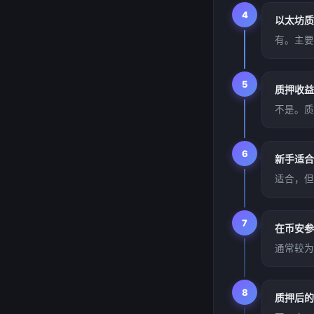
4
以太坊质
有。主要
5
质押收益
不是。质
6
新手适合
适合，但
7
在币安参
通常较为
8
质押后的