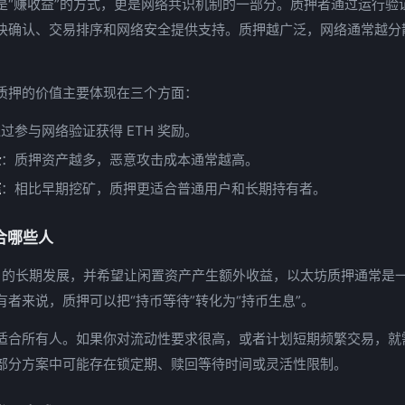
是“赚收益”的方式，更是网络共识机制的一部分。质押者通过运行验
块确认、交易排序和网络安全提供支持。质押越广泛，网络通常越分
质押的价值主要体现在三个方面：
过参与网络验证获得 ETH 奖励。
全
：质押资产越多，恶意攻击成本通常越高。
槛
：相比早期挖矿，质押更适合普通用户和长期持有者。
合哪些人
TH 的长期发展，并希望让闲置资产产生额外收益，以太坊质押通常是
有者来说，质押可以把“持币等待”转化为“持币生息”。
适合所有人。如果你对流动性要求很高，或者计划短期频繁交易，就
部分方案中可能存在锁定期、赎回等待时间或灵活性限制。