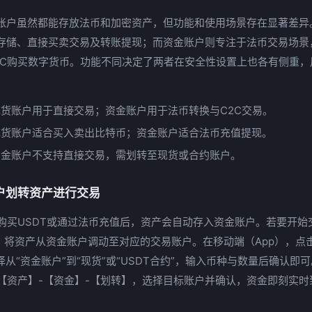
账户虽然都能存放法币和加密资产，但功能和使用场景存在显著差异
存储、直接买卖交易及转账提现；而资金账户则专注于法币交易场景
2C购买数字货币。功能不同决定了两者在安全性设置上也各有侧重，
现货账户用于直接交易；资金账户用于法币转换与C2C交易。
现货账户适合买入卖出比特币；资金账户适合法币充值提现。
资金账户不支持直接交易，需划转至现货或合约账户。
户划转资产进行交易
C购买USDT或通过法币充值后，资产会自动存入资金账户。若要开始
作，将资产从资金账户调动至对应的交易账户。在移动端（App），点
从“资金账户”到“现货”或“USDT合约”，输入币种与数量后确认即
往【资产】-【资金】-【划转】，选择目标账户并确认，资金即刻实