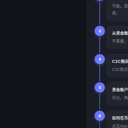
不能。资
易。
3
从资金账
不需要。
4
C2C购
C2C购
5
资金账户
可以。两
6
如何在币
点击Ap