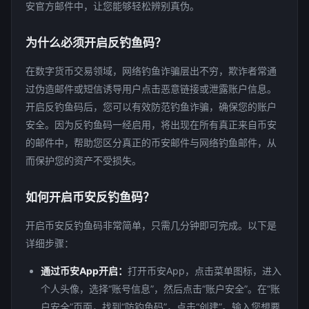
安官方邮件中，让您能够轻松辨别真伪。
为什么必须开启反钓鱼码？
在数字货币交易领域，网络钓鱼诈骗层出不穷，欺诈者常通
过伪造邮件或短信诱导用户点击恶意链接或泄露账户信息。
开启反钓鱼码后，您可以有效防范钓鱼诈骗，确保您的账户
安全。因为反钓鱼码一经启用，将出现在所有真正来自币安
的邮件中，帮助您区分真正的币安邮件与网络钓鱼邮件，从
而保护您的资产不受损失。
如何开启币安反钓鱼码？
开启币安反钓鱼码非常简单，只需几分钟即可完成。以下是
详细步骤：
通过币安App开启：
打开币安App，点击菜单图标，进入
个人头像，选择“账号信息”，然后点击“账户安全”。在“账
户安全”页面，找到“防钓鱼码”，点击“创建”。输入您想要