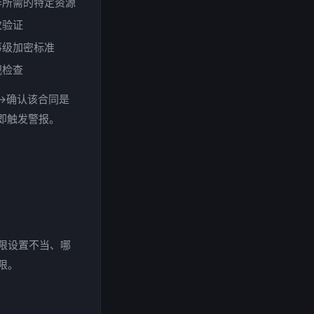
作所需的特定资源
次验证
事级加密标准
规检查
→确认该合同是
即触发警报。
限设置不当、哪
限。