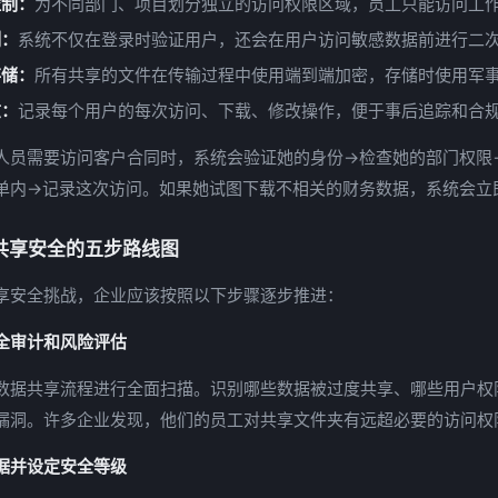
控制：
为不同部门、项目划分独立的访问权限区域，员工只能访问工
制：
系统不仅在登录时验证用户，还会在用户访问敏感数据前进行二
存储：
所有共享的文件在传输过程中使用端到端加密，存储时使用军
志：
记录每个用户的每次访问、下载、修改操作，便于事后追踪和合
人员需要访问客户合同时，系统会验证她的身份→检查她的部门权限
单内→记录这次访问。如果她试图下载不相关的财务数据，系统会立
共享安全的五步路线图
享安全挑战，企业应该按照以下步骤逐步推进：
全审计和风险评估
数据共享流程进行全面扫描。识别哪些数据被过度共享、哪些用户权
漏洞。许多企业发现，他们的员工对共享文件夹有远超必要的访问权
据并设定安全等级