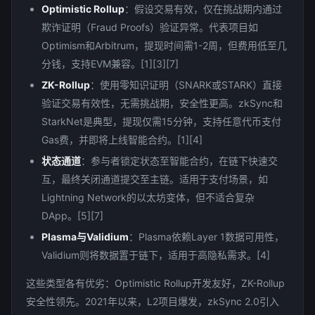
Optimistic Rollup
：假设交易有效，仅在挑战期内通过
欺诈证明（Fraud Proofs）验证异常。代表项目如
Optimism和Arbitrum，提现时间需1-2周，但费用低至几
分钱，支持EVM兼容。[1][3][7]
ZK-Rollup
：使用零知识证明（SNARK或STARK）直接
验证交易有效性，无需挑战期，安全性更高。zkSync和
StarkNet是典型，提现仅需15分钟，支持任意代币支付
Gas费，并即将上线智能合约。[1][4]
状态通道
：参与者锁定状态至智能合约，在链下快速交
互，最终关闭通道提交至主链。适用于支付场景，如
Lightning Network的以太坊变体，但不适合复杂
DApp。[5][7]
Plasma与Validium
：Plasma依赖Layer 1数据可用性，
Validium则将数据置于链下，适用于高隐私需求。[4]
这些类型各有优劣：Optimistic Rollup开发友好，ZK-Rollup
安全性领先。2021年以来，L2项目爆发，zkSync 2.0引入