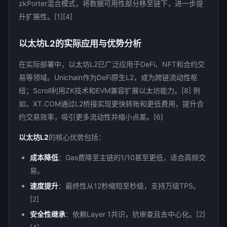
zkPorter混合模式，将数据可用性部分移至链下，进一步提
升扩展性。[1][4]
以太坊L2的实际应用与优势分析
在实际部署中，以太坊L2已广泛应用于DeFi、NFT和合约交
易等领域。Unichain作为DeFi原生L2，成为跨链流动性枢
纽；Scroll利用ZK技术和EVM兼容扩展以太坊能力。[8] 例
如，XT.COM通过L2桥接实现更快转账和更低费用，提升合
约交易效率，吸引更多流动性并缩小点差。[6]
以太坊L2
的核心优势包括：
成本降低
：Gas费降至主链的1/10甚至更低，适合高频交
易。
速度提升
：最终性从12秒缩短至秒级，支持万级TPS。
[2]
安全性继承
：依赖Layer 1共识，抗审查且去中心化。[2]