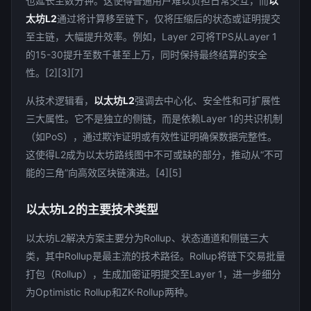
也延长至数分钟。这使得普通用户难以负担日常交互，而
以
太坊L2
通过将计算移至链下，仅将压缩后的状态或证明提交
至主链，大幅提升效率。例如，Layer 2可将TPS从Layer 1
的15-30提升至数千甚至上万，同时保持最终结算的安全
性。[2][3][7]
从技术逻辑看，
以太坊L2
强调去中心化、安全性和可扩展性
三大属性。它不是独立的侧链，而是依赖Layer 1的共识机制
（如PoS），通过欺诈证明或有效性证明确保数据完整性。
这使得L2成为以太坊路线图中不可或缺的部分，推动从“不可
能的三角”向高效区块链演进。[4][5]
以太坊L2的主要技术类型
以太坊L2解决方案主要分为Rollup、状态通道和侧链三大
类，其中Rollup是最主流的技术路径。Rollup将链下交易批量
打包（Rollup），生成加密证明提交至Layer 1，进一步细分
为Optimistic Rollup和ZK-Rollup两种。