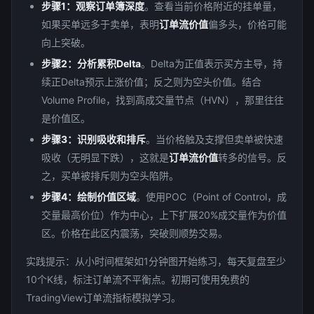
步骤1：观察订单簿深度
。查看当前价格附近的挂单量，
如果买单远多于卖单，表明
订单流价值
偏多头，价格可能
向上突破。
步骤2：分析累积Delta
。Delta为正值表示买方主导，持
续正Delta预示上涨价值；反之则为空头价值。结合
Volume Profile，找到高成交量节点（HVN），那里往往
是价值区。
步骤3：识别吸收和排斥
。当价格触及支撑但卖单被快速
吸收（无明显下跌），这就是
订单流价值
转多的信号。反
之，买单被排斥则为空头陷阱。
步骤4：绘制价值区域
。使用POC（Point of Control，成
交量最高价位）作为中心，上下扩展20%成交量作为价值
区。价格在此区内震荡，突破则顺势交易。
实践提示：从小时间框架如1分钟图开始练习，每天复盘至少
10个K线，标注订单流不平衡点。初期可使用免费的
TradingView订单流指标模拟学习。