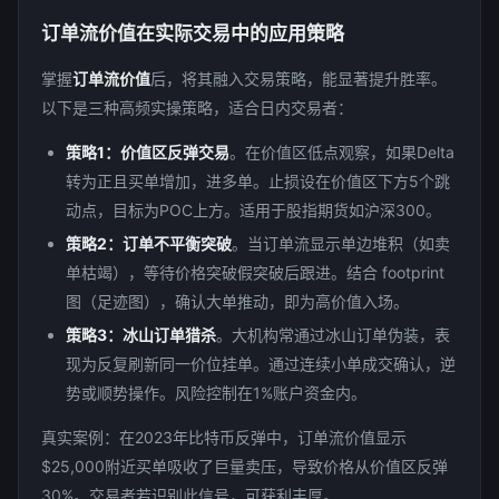
订单流价值在实际交易中的应用策略
掌握
订单流价值
后，将其融入交易策略，能显著提升胜率。
以下是三种高频实操策略，适合日内交易者：
策略1：价值区反弹交易
。在价值区低点观察，如果Delta
转为正且买单增加，进多单。止损设在价值区下方5个跳
动点，目标为POC上方。适用于股指期货如沪深300。
策略2：订单不平衡突破
。当订单流显示单边堆积（如卖
单枯竭），等待价格突破假突破后跟进。结合 footprint
图（足迹图），确认大单推动，即为高价值入场。
策略3：冰山订单猎杀
。大机构常通过冰山订单伪装，表
现为反复刷新同一价位挂单。通过连续小单成交确认，逆
势或顺势操作。风险控制在1%账户资金内。
真实案例：在2023年比特币反弹中，订单流价值显示
$25,000附近买单吸收了巨量卖压，导致价格从价值区反弹
30%。交易者若识别此信号，可获利丰厚。