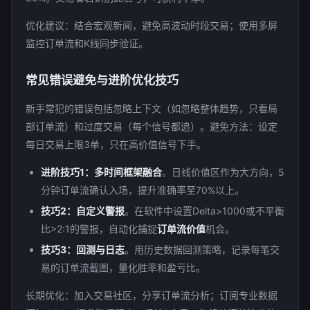
优化建议：结合宏观新闻，避免高波动时段交易；使用多屏
监控订单流和K线同步验证。
常见错误避免与进阶优化技巧
新手常犯的错误包括忽略上下文（如忽略整体趋势，只看局
部订单流）和过度交易（每个信号都追）。避免方法：设定
每日交易上限3单，只在高价值信号下手。
进阶技巧1：多时间框架融合
。日线价值区作为大方向，5
分钟订单流确认入场，提升准确率至70%以上。
技巧2：自定义警报
。在软件中设置Delta>1000或不平衡
比>2:1的警报，自动化捕捉
订单流价值
机会。
技巧3：回测与日志
。用历史数据回测策略，记录每笔交
易的订单流截图，量化胜率和盈亏比。
长期优化：加入交易社区，分享订单流分析；订阅专业数据