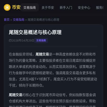
币安
交易指南
关于币安
新手入门
安全中心
服务条
首页
>
交易指南
> 尾随交易概述与核心原理
尾随交易概述与核心原理
2026年04月29日
交易指南
在金融投资领域，
尾随交易
是一种高度依赖信息不对称和市
场行为的量化策略，主要指投资者在交易日尾盘阶段捕捉并
跟进大单或机构资金动向，从而实现高效获利。该策略源于
行为金融学中的遗憾规避理论，强调尾盘交易蕴含更多私有
信息，尤其在A股T+1机制下，尾盘买入行为不易受短期波动
干扰，倾向于长期持仓。
尾随交易
的核心在于识别尾市异动信号，例如指数型基金调
仓或机构大单进出。这些信号往往预示股价趋势延续，帮助