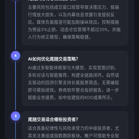
主要风险包括成交窗口短暂导致决策压力、极端
行情放大损失，以及内幕信息泄露引发提前反
应。媒体负面报道可能加剧操纵效应。控制措施
为预设3%止损、动态仓位管理不超过20%，并融
入行为修正模型，确保策略稳健。
4
AI如何优化尾随交易策略？
AI通过多智能体框架与大模型，实现意图识别、
多轮对话与智能推荐，构建全链路闭环。自然语
言驱动的回测引擎支持长尾股票筛选，无需编程
即可模拟绩效。券商软件整合投研报告，进一步
赋能业务提质，如中信建投的KDD成果所示。
5
尾随交易适合哪些投资者？
适合具备纪律性与风险承受力的中级投资者，尤
其关注重组或指数跟踪板块。散户可借助专业软