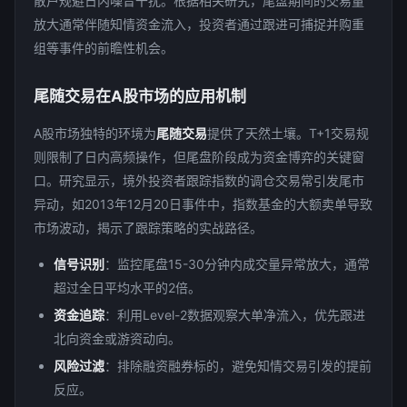
散户规避日内噪音干扰。根据相关研究，尾盘期间的交易量
放大通常伴随知情资金流入，投资者通过跟进可捕捉并购重
组等事件的前瞻性机会。
尾随交易在A股市场的应用机制
A股市场独特的环境为
尾随交易
提供了天然土壤。T+1交易规
则限制了日内高频操作，但尾盘阶段成为资金博弈的关键窗
口。研究显示，境外投资者跟踪指数的调仓交易常引发尾市
异动，如2013年12月20日事件中，指数基金的大额卖单导致
市场波动，揭示了跟踪策略的实战路径。
信号识别
：监控尾盘15-30分钟内成交量异常放大，通常
超过全日平均水平的2倍。
资金追踪
：利用Level-2数据观察大单净流入，优先跟进
北向资金或游资动向。
风险过滤
：排除融资融券标的，避免知情交易引发的提前
反应。