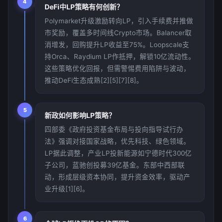
4
DeFi中LP策略有何创新？
Polymarket升级激励转向LP，引入手续费并推做
市奖励，覆盖多时间线Crypto市场。Balancer取
消增发，回购提升LP收益至75%。Loopscale支
持Orca、Raydium LP作抵押，解锁10亿流动性。
这些策略优化回报，但需警惕费用陷阱与波动，
推动DeFi生态成熟[2][5][7][8]。
5
新政如何影响LP策略？
四部委《政府投资基金布局与投向指导试行办
法》强调对接国家战略，优先科技、绿色领域。
LP据此调整，产业LP投新能源如宁德时代300亿
子公司，蓝驰创投募39亿基金。东部中西部联
动，形成层级资本协同，提升资金效率，驱动产
业升级[1][6]。
6