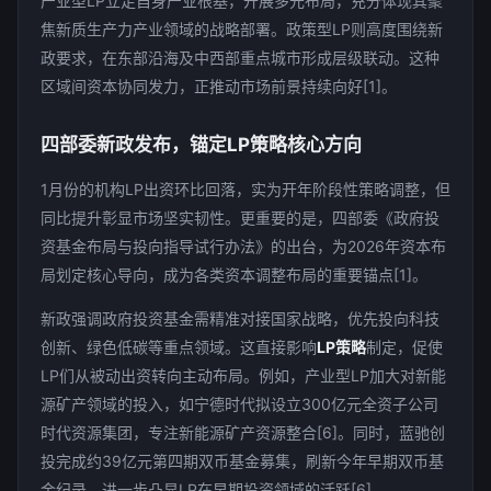
产业型LP立足自身产业根基，开展多元布局，充分体现其聚
焦新质生产力产业领域的战略部署。政策型LP则高度围绕新
政要求，在东部沿海及中西部重点城市形成层级联动。这种
区域间资本协同发力，正推动市场前景持续向好[1]。
四部委新政发布，锚定LP策略核心方向
1月份的机构LP出资环比回落，实为开年阶段性策略调整，但
同比提升彰显市场坚实韧性。更重要的是，四部委《政府投
资基金布局与投向指导试行办法》的出台，为2026年资本布
局划定核心导向，成为各类资本调整布局的重要锚点[1]。
新政强调政府投资基金需精准对接国家战略，优先投向科技
创新、绿色低碳等重点领域。这直接影响
LP策略
制定，促使
LP们从被动出资转向主动布局。例如，产业型LP加大对新能
源矿产领域的投入，如宁德时代拟设立300亿元全资子公司
时代资源集团，专注新能源矿产资源整合[6]。同时，蓝驰创
投完成约39亿元第四期双币基金募集，刷新今年早期双币基
金纪录，进一步凸显LP在早期投资领域的活跃[6]。