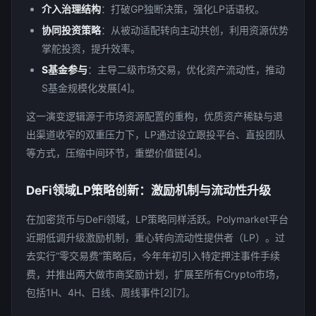
介入治理结构
：打破GP独断决策，强化LP话语权。
协同投资策略
：从被动适配转向主动共创，利用资源优势
掌舵投资，提升效率。
S基金参与
：主导二级市场交易，优化资产流动性，推动
S基金规模化发展[4]。
这一演变逻辑源于市场资源配置的重构，优质资产稀缺与退
出渠道收窄的双重压力下，LP通过设立跟投平台、直投团队
等方式，压缩中间环节，重塑价值链[4]。
DeFi领域LP策略创新：激励机制与流动性升级
在加密货币与DeFi领域，LP策略同样活跃。Polymarket平台
近期低调升级激励机制，重心转向流动性提供者（LP）。过
去实行“零交易费”策略后，今年年初引入特定押注事件手续
费，并推出两大做市商奖励计划，扩展至所有Crypto市场，
包括1H、4H、日线、周线事件[2][7]。