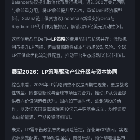
Balancer协议提出取消代币发行机制，通过360万美元回购
与收益重分配，将LP收益提升至75%，重塑DeFi经济模型
[5]。Solana链上借贷协议Loopscale新增支持Orca与
Raydium LP代币作为抵押品，解锁超10亿美元流动性[8]。
这些创新凸显DeFi中
LP策略
的费用陷阱与机遇并存：激励机
制虽提升LP回报，但需警惕隐性成本与市场波动风险。全球
LP正借此优化流动性配置，推动平台生态成熟[2][5][7][8]。
展望2026：LP策略驱动产业升级与资本协同
综合来看，2026年LP策略调整不仅是周期性现象，更是战略
性转型。四部委新政与全球市场压力合力，推动LP从资金提
供者向价值创造者跃升。国内如宁德时代、蓝驰创投的动
作，以及江苏国泰海通瑞普10亿元并购基金成立，均印证资
本向新能源、早期投资倾斜[6]。
未来，LP需平衡政策导向与风险管控，深化与GP协同，实现
资源高效配置。市场韧性强劲，前景乐观，预计随着退出市