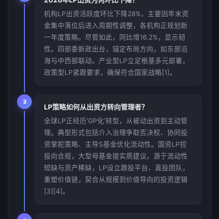
机构LP出资活跃度环比下降28%，主要因年末资
金集中落位后进入周期性调整，各机构正规划新
一年度策略。尽管如此，同比增16.2%，显示韧
性。四部委新政出台，锚定布局方向，如东部沿
海与中西部联动。产业型LP立足根基多元部署，
政策型LP紧跟要求，确保符合国家战略[1]。
3
LP策略如何从出资方转向管理者？
全球LP正经历'GP化'转型，从被动出资到主动管
理。典型形式包括介入治理争取否决权、协同投
资掌舵策略、主导S基金优化流动性。国资LP控
投向合规，大型母基金提实质建议。源于流动性
短缺与资产稀缺，LP设立跟投平台、直投团队，
重塑价值链，契合从规模到价值导向的投资逻辑
[3][4]。