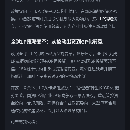
政策导向下，LP出资呈现结构性优化。东部沿海地区资本密
集，中西部城市则通过联动机制放大影响力。这种
LP策略
演
变，不仅提升资金使用效率，还为产业升级注入新动能[1]。
全球LP策略变革：从被动出资到GP化转型
放眼全球，LP策略正经历深刻变革。调研显示，全球近九成
LP或拒绝向部分现有GP再投资，其中42%因GP投资表现不
佳，16%源于机构自身投资策略转变。流动性短缺与并购市
场低迷，加剧了投资者对GP的审慎态度[3]。
在这一背景下，LP从传统“出资方”向“管理者”转型的“GP化”趋
势显著。国资LP和产业LP倾向争取一票否决权，重点管控资
金投向与合规风险，确保符合产业政策导向；大型母基金则
通过实质性建议权，深度介入治理结构[4]。
典型表现包括：