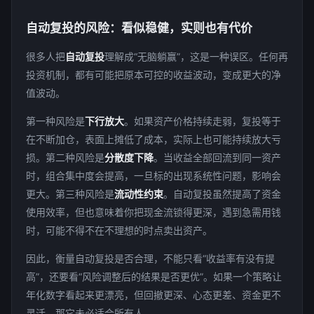
自动复投的风险：看似稳健，实则也有代价
很多人把
自动复投
理解成“无脑躺赢”，这是一种误区。任何再
投资机制，都有可能把原本可控的收益波动，变成更大的净
值波动。
第一种风险是
下行放大
。如果资产价格持续走弱，复投等于
在不断加仓，表面上摊低了成本，实际上也可能持续放大亏
损。第二种风险是
分散度下降
。当收益全部回流到同一资产
时，组合集中度会提高，一旦标的出现系统性问题，影响会
更大。第三种风险是
流动性约束
。自动复投虽然提高了资金
使用效率，但也意味着你把现金流锁得更深，遇到急需用钱
时，可能不得不在不理想的时点卖出资产。
因此，衡量自动复投是否合理，不能只看“收益率有没有提
高”，还要看“风险调整后的结果是否更优”。如果一个策略让
年化数字看起来更漂亮，但回撤更深、心态更差、资金更不
灵活，那它未必适合所有人。