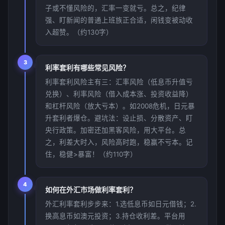
子或不懂风险的，汇率一变就亏。总之，纪律
强、盯新闻的普通上班族正合适，闲钱变被动收
入超赞。（约130字）
3
利率套利有哪些常见风险？
利率套利风险主有三：汇率风险（低息币升值亏
兑换）、利率风险（借入成本涨、投资收益降）
和杠杆风险（放大亏本）。如2008危机，日元暴
升套利者爆仓。避坑法：设止损、分散资产、盯
央行政策。加密还加黑客风险，用大平台。总
之，利差大时入，风险高时跑，稳赢不亏本。记
住，稳健>暴富！（约110字）
4
如何在外汇市场做利率套利？
外汇利率套利步步来：1.选低息币如日元借钱；2.
换高息币如澳元投资；3.持仓收利差。平台用