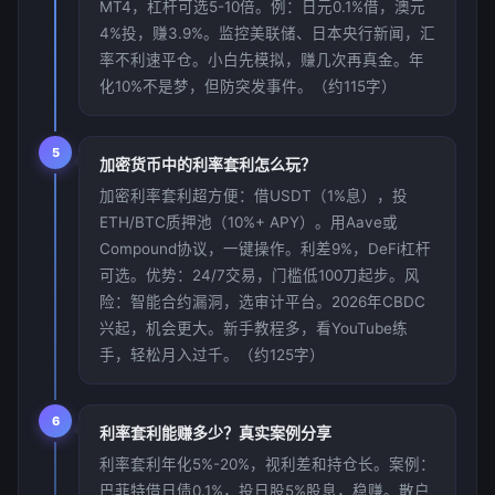
MT4，杠杆可选5-10倍。例：日元0.1%借，澳元
4%投，赚3.9%。监控美联储、日本央行新闻，汇
率不利速平仓。小白先模拟，赚几次再真金。年
化10%不是梦，但防突发事件。（约115字）
5
加密货币中的利率套利怎么玩？
加密利率套利超方便：借USDT（1%息），投
ETH/BTC质押池（10%+ APY）。用Aave或
Compound协议，一键操作。利差9%，DeFi杠杆
可选。优势：24/7交易，门槛低100刀起步。风
险：智能合约漏洞，选审计平台。2026年CBDC
兴起，机会更大。新手教程多，看YouTube练
手，轻松月入过千。（约125字）
6
利率套利能赚多少？真实案例分享
利率套利年化5%-20%，视利差和持仓长。案例：
巴菲特借日债0.1%，投日股5%股息，稳赚。散户