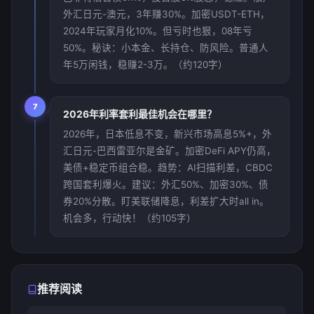
外汇日元-澳元，3年赚30%。加密USDT-ETH，
2024年玩家月化10%。但亏时也狠，08年亏
50%。秘诀：小本金、长持仓、防风险。普通人
年5万闲钱，稳赚2-3万。（约120字）
7
2026年利率套利最佳机会在哪里？
2026年，日本低息不变，新兴市场高息5%+，外
汇日元-巴西雷亚尔是金矿。加密DeFi APY仍高，
美债+稳定币组合稳。趋势：AI扫描利差，CBDC
跨国套利爆火。建议：外汇50%、加密30%、债
券20%分散。盯美联储降息，利差扩大时all in。
机会多，行动快！（约105字）
推荐阅读