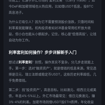
传统上，它源于外汇市场的“套利交易”（Carry Trade），如
今DeFi和加密领域也火热应用，比如借USDT低息，投BTC
高息池子。
为什么它吸引人？因为它不需要预测股价涨跌，只靠时间和
利率差就能赚钱。机构投资者如对冲基金常用杠杆放大收
益，但小白也能从小额起步。记住，核心是“低借高投”，让钱
自动为你工作。
利率套利如何操作？步步详解新手入门
想试试
利率套利
？别慌，操作其实不复杂，分几步走就能上
手。第一步：选对“融资资产”，就是借钱的低息来源。常见选
择是日元、瑞士法郎或稳定币USDT，这些历史利率超低，几
乎免费借钱。
第二步：找“投资资产”，高息目标。比如澳元、纽西兰元或美
债，年息4%-5%以上。外汇市场最常见：借日元换澳元，赚
3%-4%的利差。加密市场则借USDT投ETH质押，年化收益