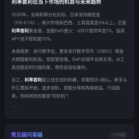
利率套利在当下市场的机会与未来趋势
2026年，全球利率分化仍存。日本坚持超低息
（0%-0.1%），新兴市场如巴西、土耳其高息5%以上，正是
利率套利
黄金窗。加密DeFi更火：USDT借贷年息1%，投高
APY池子轻松超10%。
未来趋势：央行数字化，更多央行数字货币（CBDC）将放
大跨国套利机会。但监管加强，DeFi合规平台将主导。AI工
具也能实时扫描利差，帮你自动化操作。
总之，
利率套利
是让钱生钱的利器，但需知识+耐心。新手从
外汇模拟开始，逐步进阶，就能分享机构级收益。行动起
来，你的闲钱也能变“印钞机”！
```
常见疑问答疑
7 个问题