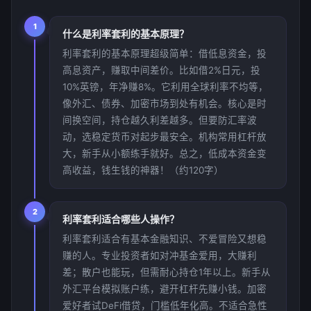
1
什么是利率套利的基本原理？
利率套利的基本原理超级简单：借低息资金，投
高息资产，赚取中间差价。比如借2%日元，投
10%英镑，年净赚8%。它利用全球利率不均等，
像外汇、债券、加密市场到处有机会。核心是时
间换空间，持仓越久利差越多。但要防汇率波
动，选稳定货币对起步最安全。机构常用杠杆放
大，新手从小额练手就好。总之，低成本资金变
高收益，钱生钱的神器！（约120字）
2
利率套利适合哪些人操作？
利率套利适合有基本金融知识、不爱冒险又想稳
赚的人。专业投资者如对冲基金爱用，大赚利
差；散户也能玩，但需耐心持仓1年以上。新手从
外汇平台模拟账户练，避开杠杆先赚小钱。加密
爱好者试DeFi借贷，门槛低年化高。不适合急性