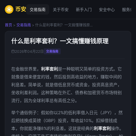
币安
交易指南
关于币安
新手入门
安全中心
服务条
首页
>
交易指南
> 什么是利率套利？一文搞懂赚钱原...
什么是利率套利？一文搞懂赚钱原理
2026年04月22日
交易指南
在金融世界里，
利率套利
是一种聪明又简单的投资方式。它
就像是借来便宜的钱，然后投到高收益的地方，赚取中间的
利息差。简单说，就是借低息货币或资金，投资高息资产，
坐收利差利润。这种策略在外汇、债券和加密货币市场特别
流行，因为全球利率总有高低之分。
举个通俗例子：假如你以2%的低利率借入日元（JPY），然
后把钱换成英镑（GBP）投资，年收益10%。扣掉借钱成
本，你就能净赚8%的利息差。这就是经典的
利率套利
操作。