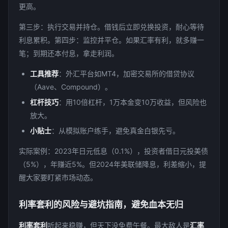
更高。
第三步：执行交易并持仓。借钱后立即兑换投资，耐心等待
利息累积。第四步：监控并平仓。如果汇率有利，就多赚一
笔；到期还本付息，拿走利润。
工具推荐
：外汇平台如MT4，加密交易所的借贷协议
（Aave、Compound）。
杠杆技巧
：用10倍杠杆，1万本金变10万收益，但风险也
放大。
小贴士
：从模拟账户练手，避免真金白银先亏。
实际案例：2023年日元低息（0.1%），投资者借日元投美债
（5%），年赚近5%。但2024年美联储降息，利差缩小，提
醒大家要盯紧市场动态。
利率套利的风险与避坑指南，避免血本无归
利率套利
听起来稳赚，但天下没免费午餐。最大敌人是
汇率