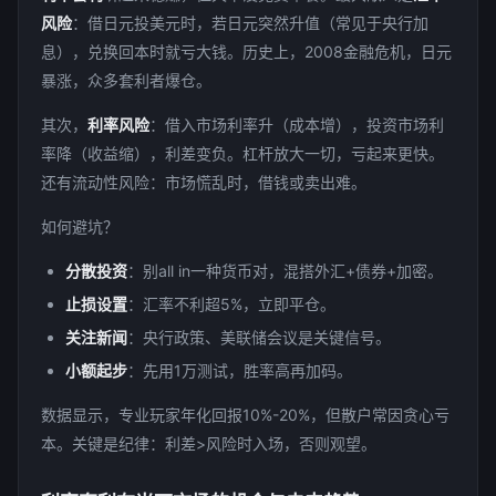
风险
：借日元投美元时，若日元突然升值（常见于央行加
息），兑换回本时就亏大钱。历史上，2008金融危机，日元
暴涨，众多套利者爆仓。
其次，
利率风险
：借入市场利率升（成本增），投资市场利
率降（收益缩），利差变负。杠杆放大一切，亏起来更快。
还有流动性风险：市场慌乱时，借钱或卖出难。
如何避坑？
分散投资
：别all in一种货币对，混搭外汇+债券+加密。
止损设置
：汇率不利超5%，立即平仓。
关注新闻
：央行政策、美联储会议是关键信号。
小额起步
：先用1万测试，胜率高再加码。
数据显示，专业玩家年化回报10%-20%，但散户常因贪心亏
本。关键是纪律：利差>风险时入场，否则观望。