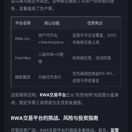
益以美元稳定币返还。这种模式缩短了从资产到资金的链
条，显著提高了生产率。
平台名称
核心功能
优势亮点
资产代币化
监管许可证全覆盖，2025
RWA Inc.
+Marketplace
年股权交易上线
二级市场+AI管
HashKey
机构级托管，流动性强
理
优先级固定收益6%-8%，
朗新集团
分级代币发行
适用于养老基金
这些案例证明，
RWA交易平台
正从“灰色地带”向监管沙盒演
进，稳定币等工具将成为主流资金通道。
RWA交易平台的挑战、风险与投资指南
尽管前景广阔，RWA交易平台仍面临多重挑战。首先，
监管