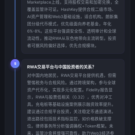
Marketplace上线，支持股权交易和加密兑换，全
覆盖监管许可证。HashKey提供合规二级市场、
AI资产管理和Web3基础设施，适合机构。朗新集
团分级代币模式，优先级面向养老基金，年化
6%-8%。这些平台强调安全性、透明审计和全球
流动性，推动RWA从灰色地带向主流转型。投资
者可据风险偏好选择，优先合规模块。
5
RWA交易平台与中国投资者的关系？
对中国内地居民，RWA交易平台提供机遇，但需
警惕税务与合规风险。通过跨境架构，参与全球
资产代币化，实现多元化配置。Fidelity报告显
示，RWA与股票低相关（0.32），优秀对冲工
具。充电桩等基础设施案例展示融资效率提升。
建议通过合规平台投资，关注稳定币通道演进。
退出路径包括技术指标监控，如价格跌破支撑
位。律师事务所分析强调确权+Token框架。未
来，监管沙盒将增强可靠性，助力Web3经济参