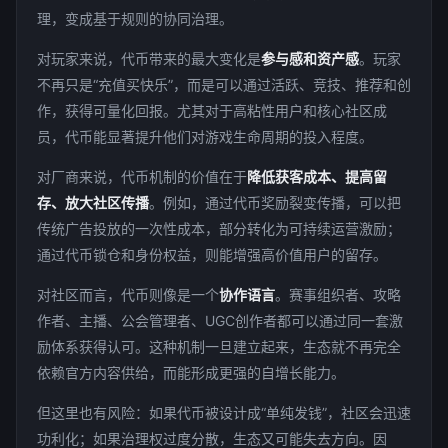
理，变成基于规则的协同治理。
对玩家来说，代币带来的最大变化是
参与感和资产感
。玩家
不再只是“充值买快乐”，而是可以通过活跃、竞技、推荐和创
作，获得可量化回报。尤其对于高粘性用户和核心社区成
员，代币能显著提升他们对游戏生命周期的投入程度。
对厂商来说，代币机制的价值在于
降低获客成本、提高留
存、放大社区传播
。例如，通过代币奖励裂变传播，可以把
传统广告投放的一次性成本，部分转化为可持续运营激励；
通过代币锁仓和身份权益，则能增强高价值用户的留存。
对社区而言，代币则像是一个
协作语言
。赛事组织者、攻略
作者、主播、公会管理者、UGC创作者都可以通过同一套激
励体系获得认可。这种机制一旦建立起来，生态就不再完全
依赖官方内容供给，而能形成更强的自增长能力。
但这里也有风险：如果代币被设计成“单纯发钱”，社区会迅速
功利化；如果治理权过度分散，生态又可能失去方向。因