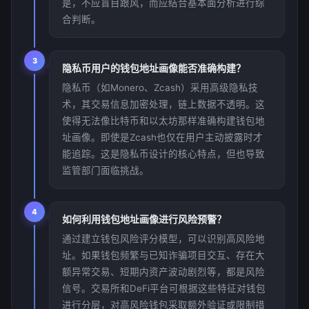
是，不应盲目跟风，而应结合基本面分析进行综
合判断。
3
隐私币用户的钱包地址画像能否准确构建？
隐私币（如Monero、Zcash）采用高级隐私技
术，其交易信息加密处理，链上数据不透明。这
使得无法像比特币和以太坊那样准确构建钱包地
址画像。即使是Zcash也仅在用户主动披露时才
能追踪。这是隐私币设计的核心特点，但也导致
监管部门面临挑战。
4
如何利用钱包地址画像进行风险预警？
通过建立钱包风险评分模型，可以识别高风险地
址。如果钱包频繁与已知诈骗项目交互、存在大
额异常交易、短期内资产波动剧烈等，都是风险
信号。交易所和DeFi平台可根据这些特征对钱包
进行分层，对高风险钱包采取额外验证或限制措