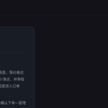
场里，等价格达
少滑点、并争取
而是进入订单
—确认下单—管理