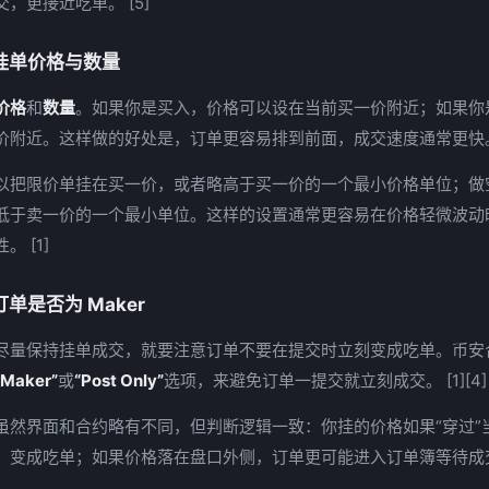
，更接近吃单。 [5]
挂单价格与数量
价格
和
数量
。如果你是买入，价格可以设在当前买一价附近；如果你
价附近。这样做的好处是，订单更容易排到前面，成交速度通常更快。 
以把限价单挂在买一价，或者略高于买一价的一个最小价格单位；做
低于卖一价的一个最小单位。这样的设置通常更容易在价格轻微波动
 [1]
单是否为 Maker
尽量保持挂单成交，就要注意订单不要在提交时立刻变成吃单。币安
Maker”
或
“Post Only”
选项，来避免订单一提交就立刻成交。 [1][4]
虽然界面和合约略有不同，但判断逻辑一致：你挂的价格如果“穿过”
，变成吃单；如果价格落在盘口外侧，订单更可能进入订单簿等待成交。