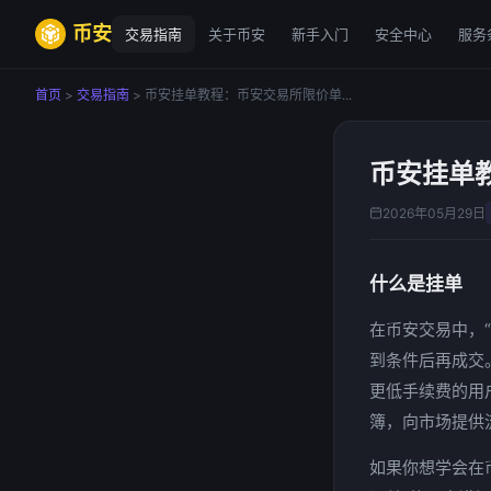
币安
交易指南
关于币安
新手入门
安全中心
服务
首页
>
交易指南
> 币安挂单教程：币安交易所限价单...
币安挂单
2026年05月29日
什么是挂单
在币安交易中，“
到条件后再成交
更低手续费的用
簿，向市场提供流
如果你想学会在