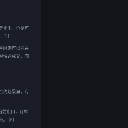
是卖出，价格可
[1]
空时则可以挂在
时快速成交，同
合约场景里，有
当前盘口，订单
 [5]