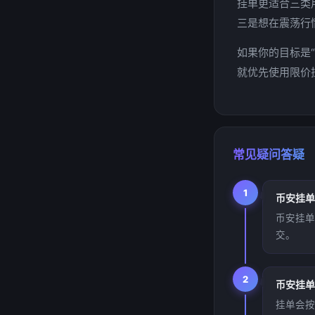
挂单更适合三类
三是想在震荡行情中
如果你的目标是“
就优先使用限价挂单
常见疑问答疑
1
币安挂单
币安挂单
交。
2
币安挂单
挂单会按