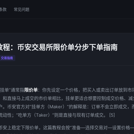
条款
常见问题
教程：币安交易所限价单分步下单指南
交易指南
挂单”通常指
限价单
：你先设定一个价格，把买入或卖出订单放到市
。和直接马上成交的市价单相比，挂单更适合想要控制成交价格、减
户。币安官方对“挂单方（Maker）”的解释是：订单不会立即成交，
动性；“吃单方（Taker）”则是直接与现有订单成交。 [5]
币安上稳定下限价单，这篇教程会按“准备—选择交易对—设置价格