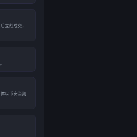
交后立刻成交，
。
具体以币安当期