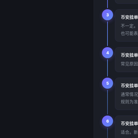
3
币安挂单一
不一定。
也可能表现
4
币安挂单
常见原因
5
币安挂单
通常情况
规则为准
6
币安挂单
适合。新