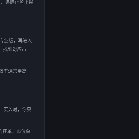
损、追踪止盈止损
到专业版，再进入
对，找到对应市
效率通常更高，
：买入时，你只
的挂单。市价单