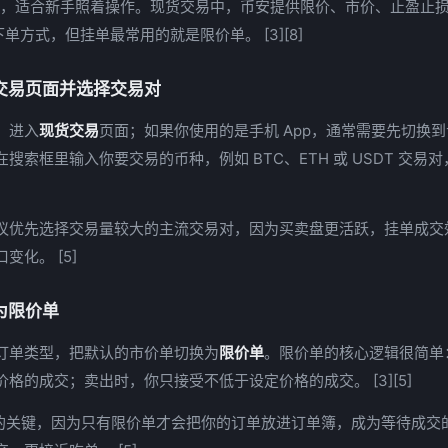
解，适合新手照着操作。现货交易中，币安提供限价、市价、止盈止
下单方式，但挂单最常用的就是限价单。 [3][8]
交易页面并选择交易对
，进入
现货交易
页面；如果你使用的是手机 App，通常需要先切换
搜索框里输入你要交易的币种，例如 BTC、ETH 或 USDT 交易
议优先选择交易量较大的主流交易对，因为买卖盘更活跃，挂单成交
变化。 [5]
为限价单
订单类型，把默认的市价单切换为
限价单
。限价单的核心逻辑很简单
格的成交；卖出时，你只接受不低于设定价格的成交。 [3][5]
”的关键，因为只有限价单才会把你的订单放进订单簿，成为等待成交