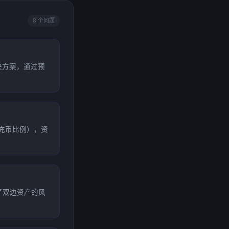
8 个问题
性解决方案，通过预
充币比例），资
了双边资产的风