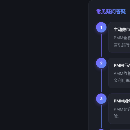
常见疑问答疑
1
主动做市
PMM全称
言机指导
2
PMM与
AMM依
金利用率
3
PMM如
PMM允
险。