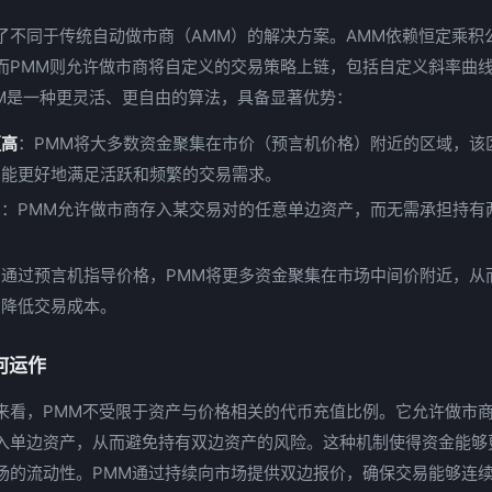
了不同于传统自动做市商（AMM）的解决方案。AMM依赖恒定乘积公式
而PMM则允许做市商将自定义的交易策略上链，包括自定义斜率曲
MM是一种更灵活、更自由的算法，具备显著优势：
更高
：PMM将大多数资金聚集在市价（预言机价格）附近的区域，该
，能更好地满足活跃和频繁的交易需求。
口
：PMM允许做市商存入某交易对的任意单边资产，而无需承担持有
：通过预言机指导价格，PMM将更多资金聚集在市场中间价附近，从
，降低交易成本。
何运作
来看，PMM不受限于资产与价格相关的代币充值比例。它允许做市
入单边资产，从而避免持有双边资产的风险。这种机制使得资金能够
场的流动性。PMM通过持续向市场提供双边报价，确保交易能够连