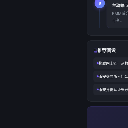
8
主动做市
PMM适
与者。
推荐阅读
物联网上链：从
币安交易所 - 
币安身份认证失