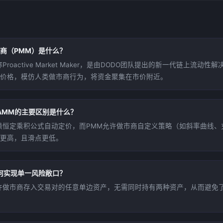
商（PMM）是什么？
Proactive Market Maker，是由DODO团队提出的新一代链上流动
价格，模仿人类做市商行为，将资金聚集在市价附近。
AMM的主要区别是什么？
赖恒定乘积公式自动定价，而PMM允许做市商自定义策略（如斜率曲线、
更高，且滑点更低。
何实现单一风险敞口？
许做市商存入交易对的任意单边资产，无需同时持有两种资产，从而避免