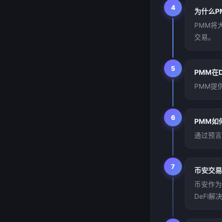
4
为什么P
PMM将
交易。
5
PMM在
PMM提
6
PMM如
通过预言
7
币安交易
币安作为
DeFi解