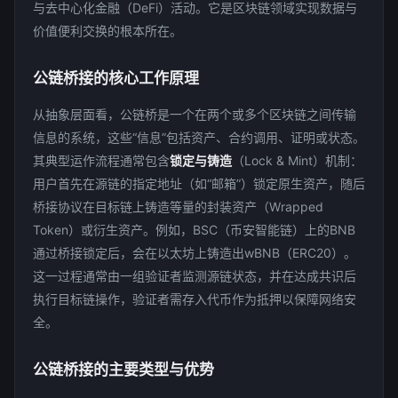
与去中心化金融（DeFi）活动
。它是区块链领域实现数据与
价值便利交换的根本所在
。
公链桥接的核心工作原理
从抽象层面看，公链桥是一个在两个或多个区块链之间传输
信息的系统，这些“信息”包括资产、合约调用、证明或状态
。
其典型运作流程通常包含
锁定与铸造
（Lock & Mint）机制：
用户首先在源链的指定地址（如“邮箱”）锁定原生资产，随后
桥接协议在目标链上铸造等量的封装资产（Wrapped
Token）或衍生资产
。例如，BSC（币安智能链）上的BNB
通过桥接锁定后，会在以太坊上铸造出wBNB（ERC20）
。
这一过程通常由一组验证者监测源链状态，并在达成共识后
执行目标链操作，验证者需存入代币作为抵押以保障网络安
全
。
公链桥接的主要类型与优势