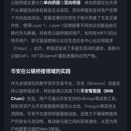
公链桥接主要分为
单向桥接
与
双向桥接
：单向桥接仅允许资
产从源链流向目标链且无法返回，双向桥接则支持资产在两
个方向自由流动
。其最显著的优势在于极大改善了生态互操
作性，使得Layer 1、Layer 2及侧链等不同协议间能自由交
换代币与数据
。持有性公链桥接的用户，如持有WBTC的比
特币用户，即可直接使用以太坊生态的去中心化应用程序
（DApp）
。此外，桥接还促进了多链生态间的通信，是新兴
公链DeFi、NFT及GameFi蓬勃发展的必然产物
。
币安在公链桥接领域的实践
作为全球领先的数字货币交易平台，币安（Binance）深度支
持公链桥接技术，特别是通过其旗下的
币安智能链（BNB
Chain）
生态。用户可通过币安支持的cBridge等成熟工具，
轻松将资产从币安智能链桥接至以太坊、Polygon等其他主
流网络
。币安不仅提供桥接基础设施，还致力于确保跨链资
产的安全与流动性，推动链与链之间的高效通信，从而为用
户构建更无缝的Web3体验
。