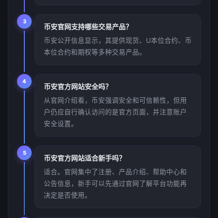
3
币安官网支持哪些交易产品？
币安公开信息显示，其提供现货、U本位合约、币
本位合约和期权等多种交易产品。
4
币安官方网站安全吗？
从官网介绍看，币安强调安全和可信赖性，但用
户仍应自行确认访问的是官方页面，并注意账户
安全设置。
5
币安官方网站适合新手吗？
适合。官网集中了注册、产品介绍、帮助中心和
公告信息，新手可以先通过官网了解平台功能再
决定是否使用。