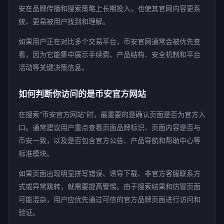
安在品牌传播和搜索策略上长期投入，也使其官网内容更系
统、更易被用户找到和理解。
如果用户正在对比多个交易平台，币安官网通常会被优先查
看，因为它能集中展示手续费、产品结构、安全机制和平台
活动等关键决策信息。
如何判断你访问的是币安官方网站
在搜索“币安官方网站”时，最重要的是确认页面是否为官方入
口。通常建议用户重点查看页面品牌标识、页面内容是否与
币安一致，以及是否包含官方公告、产品导航和帮助中心等
标准模块。
如果页面出现明显拼写错误、诱导下载、非官方客服联系方
式或异常跳转，就需要提高警惕。由于搜索结果和仿冒页面
可能混杂，用户应优先通过可信的官方品牌页面进行访问和
验证。