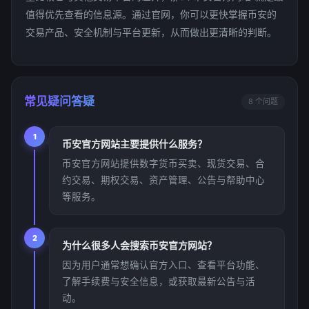
值得优先查看的信息源。通过官网，你可以更快掌握币安的
交易产品、安全机制与平台更新，从而做出更清晰的判断。
常见疑问答疑
8 个问题
1
币安官方网站主要提供什么服务？
币安官方网站提供数字货币买卖、现货交易、合
约交易、期权交易、资产管理、公告与帮助中心
等服务。
2
为什么很多人会搜索币安官方网站？
因为用户通常想确认官方入口、查看平台功能、
了解手续费与安全信息，或获取最新公告与活
动。