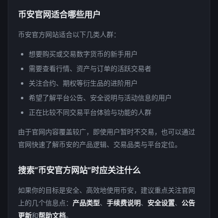
币安官网适合哪些用户
币安官方网站适合以下几类人群：
想要购买或交易数字货币的新手用户
需要查看行情、资产与订单的活跃交易者
关注合约、期权等衍生品的进阶用户
希望了解平台公告、安全说明与活动信息的用户
正在比较不同交易平台体验与功能的人群
由于官网内容覆盖较广，即使用户暂时不交易，也可以通过
官网快速了解币安的产品逻辑、交易品类与平台定位。
搜索“币安官方网站”时应关注什么
如果你的目标是安全、高效地使用币安，建议重点关注官网
上的几个信息点：
产品类型
、
手续费说明
、
安全设置
、
公告
更新
和
帮助文档
。