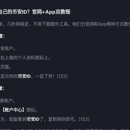
己的币安ID？官网+App双教程
单，几秒钟搞定，不用下载额外工具。咱们分官网和App两种方式教
骤：
币安账户。
在右上角的个人资料图标上。
】
页面。
会显示你的
币安ID
，一目了然！[1][3]
骤：
登录账户。
的
【账户中心】
图标。
上方，就能看到
币安ID
了，复制保存即可。[1][3]