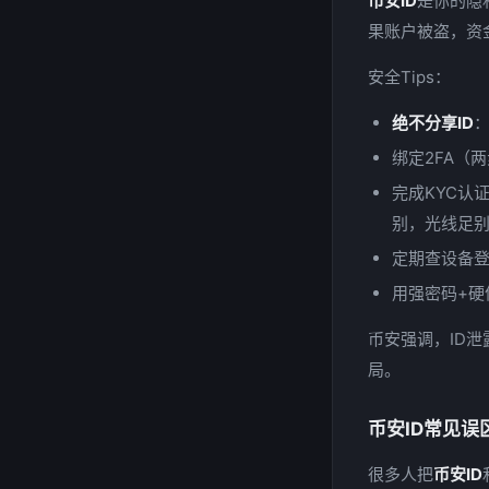
币安ID
是你的隐
果账户被盗，资金没
安全Tips：
绝不分享ID
绑定2FA（两步
完成KYC认
别，光线足别
定期查设备
用强密码+硬
币安强调，ID
局。
币安ID常见
很多人把
币安ID