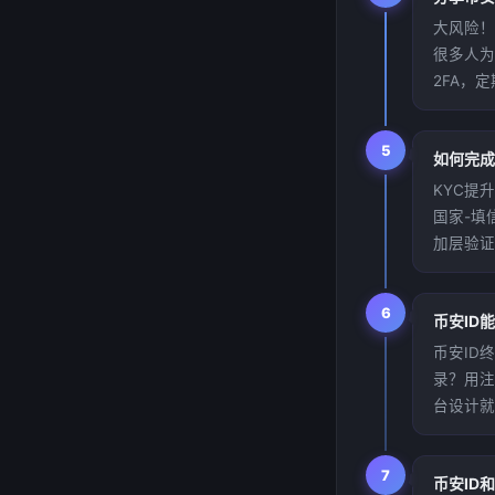
大风险！
很多人为
2FA，
5
如何完成
KYC提升
国家-填
加层验证
6
币安ID
币安ID
录？用注
台设计就
7
币安ID