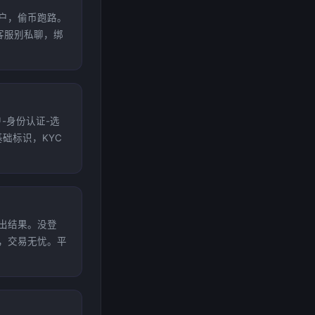
击账户，偷币跑路。
客服别私聊，绑
户-身份认证-选
础标识，KYC
秒出结果。没登
备，交易无忧。平