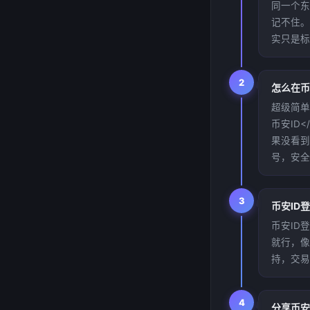
同一个东
记不住。
实只是标
2
怎么在币
超级简单！
币安ID
果没看到
号，安全第
3
币安ID
币安ID登
就行，像
持，交易
4
分享币安