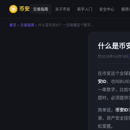
币安
交易指南
关于币安
新手入门
安全中心
服务
首页
>
交易指南
> 什么是币安ID？一文搞懂这个数字...
什么是币安
2026年04月19日
在币安这个全球
安ID
，也叫BU
一串数字，比如1
题时，必须提供它
简单说，
币安ID
录、资产安全挂
松掌握。