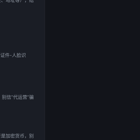
证、地址等），结
传证件-人脸识
别信“代运营”骗
，后者是加密货币，别