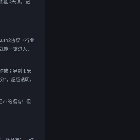
也能0失误。记
uth2协议（行业
就能一键进入，
你被引导到币安
分”，超级透明。
er的福音！但