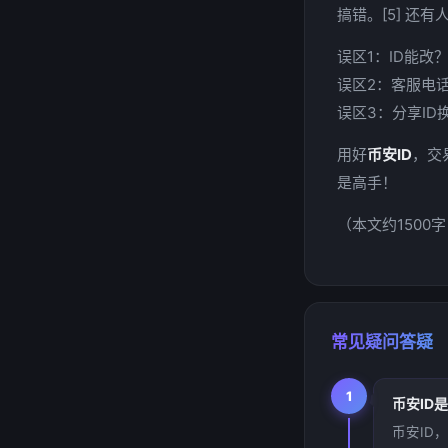
搞错。[5] 还
误区1：ID能改
误区2：客服电
误区3：分享ID
用好
币安ID
，交
是高手！
（本文约150
常见疑问答疑
1
币安ID
币安ID