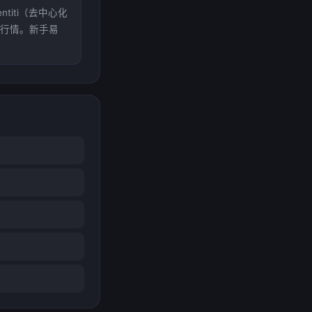
ntiti（去中心化
看行情。新手易