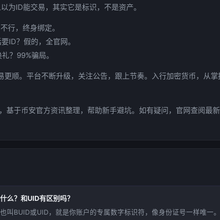
有人以为ID能交易，其实它是标识，不是资产。
？不行，终身绑定。
话要ID？假的，全官网。
换礼？99%骗局。
易更顺。平台不断升级，关注公告，跟上节奏。入行加密货币，从掌握
0字，基于币安官方资讯整理，帮助新手避坑。如有疑问，官网查阅最
是什么？和UID有区别吗？
，也叫BUID或UID，就是你账户的专属数字标识符，像身份证号一样唯一