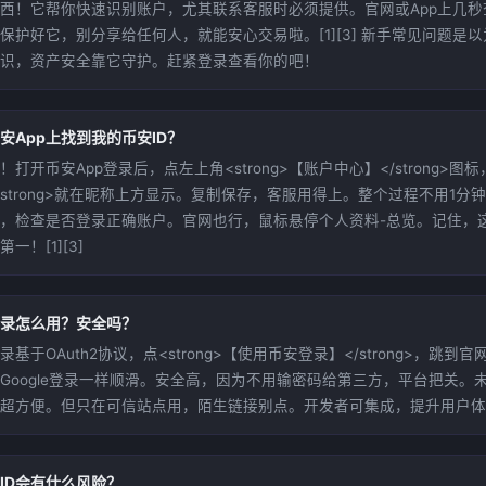
西！它帮你快速识别账户，尤其联系客服时必须提供。官网或App上几秒
保护好它，别分享给任何人，就能安心交易啦。[1][3] 新手常见问题是
识，资产安全靠它守护。赶紧登录查看你的吧！
安App上找到我的币安ID？
打开币安App登录后，点左上角<strong>【账户中心】</strong>图标，你
</strong>就在昵称上方显示。复制保存，客服用得上。整个过程不用1分
，检查是否登录正确账户。官网也行，鼠标悬停个人资料-总览。记住，
一！[1][3]
登录怎么用？安全吗？
录基于OAuth2协议，点<strong>【使用币安登录】</strong>，跳到
Google登录一样顺滑。安全高，因为不用输密码给第三方，平台把关。
超方便。但只在可信站点用，陌生链接别点。开发者可集成，提升用户体验。
ID会有什么风险？