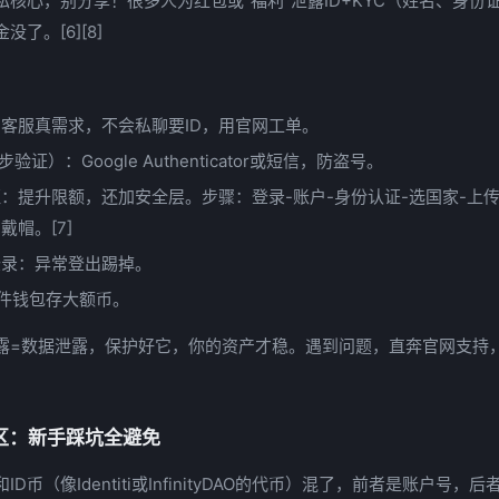
私核心，别分享！很多人为红包或“福利”泄露ID+KYC（姓名、身份
了。[6][8]
：客服真需求，不会私聊要ID，用官网工单。
验证）：Google Authenticator或短信，防盗号。
证：提升限额，还加安全层。步骤：登录-账户-身份认证-选国家-上
戴帽。[7]
登录：异常登出踢掉。
件钱包存大额币。
泄露=数据泄露，保护好它，你的资产才稳。遇到问题，直奔官网支持，
误区：新手踩坑全避免
和ID币（像Identiti或InfinityDAO的代币）混了，前者是账户号