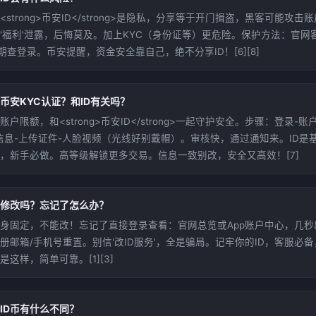
<strong>币安ID</strong>是隐私，分享等于开门揖盗，黑客可能攻
'福利'泄露，后悔莫及。加上KYC（身份证等）更危险。保护方法：官网
定期查登录。币安提醒，资金安全靠自己，绝不分享ID！[6][8]
币安KYC认证？和ID有关吗？
账户限额，和<strong>币安ID</strong>一起守护安全。步骤：登录-账
信息-上传证件-人脸视频（光线好别戴帽）。审核快，通过通知来。ID是基
，新手必做。高等级解锁更多交易。信息一致别改，安全又高效！[7]
能修改吗？忘记了怎么办？
终身固定，不能改！忘记了直接登录查看：官网总览或App账户中心，几
册邮箱/手机号重置。别信'改ID服务'，全是骗局。记牢你的ID，客服必
是这样，简单可靠。[1][3]
和ID币有什么不同？