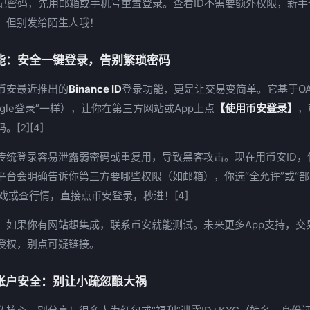
果忘记密码，先用邮箱或手机号重置登录。查看ID不需要额外权限，新手
D，但别发给陌生人哦！
功能：安全一键登录，告别繁琐密码
币安最近推出的
Binance ID
登录功能，更是让交易变简单。它基于OA
ogle登录”一样），让你在第三方网站或App上点
【使用币安登录】
，
[2][4]
传统登录容易泄露弱密码或重复用，导致黑客攻击。现在用币安ID，
平台会明确告诉你第三方要哪些权限（如邮箱），你选“全允许”或“部
游戏或查行情，直接点币安登录，秒进！[4]
，如果你有网站想集成，联系币安就能测试。未来更多App支持，交易
授权，别点可疑链接。
和账户安全：别让小疏忽酿大祸