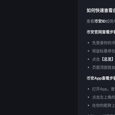
如何快速查看自
查看
币安ID
超简
币安官网查看步
先登录你的
将鼠标悬停
点击
【总览
页面顶部就
币安App查看步
打开App，
点击左上角
在你的昵称